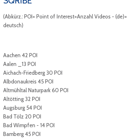
SQRIBE
(Abkürz.: POI= Point of Interest=Anzahl Videos - (de)=
deutsch)
Aachen 42 POI
Aalen _13 POI
Aichach-Friedberg 30 POI
Albdonaukreis 45 POI
Altmühltal Naturpark 60 POI
Altötting 32 POI
Augsburg 54 POI
Bad Tölz 20 POI
Bad Wimpfen - 14 POI
Bamberg 45 POI